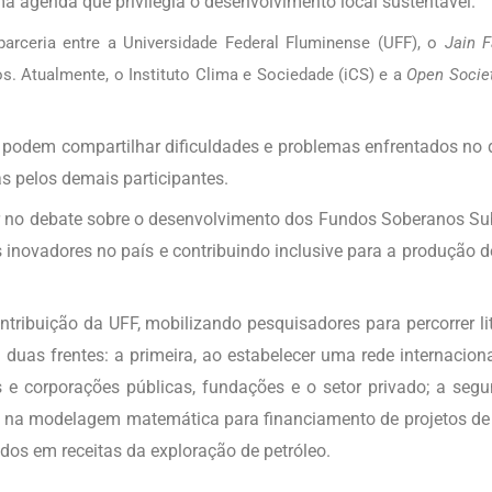
a agenda que privilegia o desenvolvimento local sustentável.
arceria entre a Universidade Federal Fluminense (UFF), o
Jain F
. Atualmente, o Instituto Clima e Sociedade (iCS) e a
Open Socie
 podem compartilhar dificuldades e problemas enfrentados no 
s pelos demais participantes.
der no debate sobre o desenvolvimento dos Fundos Soberanos Su
inovadores no país e contribuindo inclusive para a produção de
ribuição da UFF, mobilizando pesquisadores para percorrer li
 duas frentes: a primeira, ao estabelecer uma rede internacion
e corporações públicas, fundações e o setor privado; a segun
 na modelagem matemática para financiamento de projetos de
dos em receitas da exploração de petróleo.