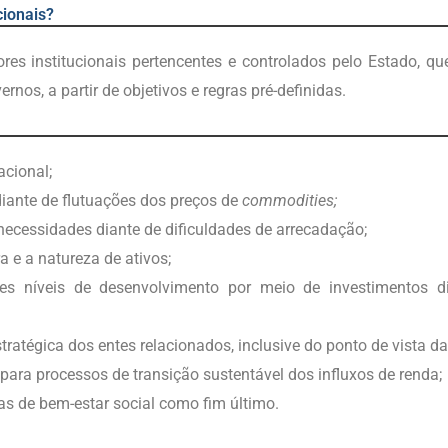
ionais?
res institucionais pertencentes e controlados pelo Estado, qu
nos, a partir de objetivos e regras pré-definidas.
acional;
 diante de flutuações dos preços de
commodities;
 necessidades diante de dificuldades de arrecadação;
ra e a natureza de ativos;
res níveis de desenvolvimento por meio de investimentos 
stratégica dos entes relacionados, inclusive do ponto de vista da
 para processos de transição sustentável dos influxos de renda;
cas de bem-estar social como fim último.